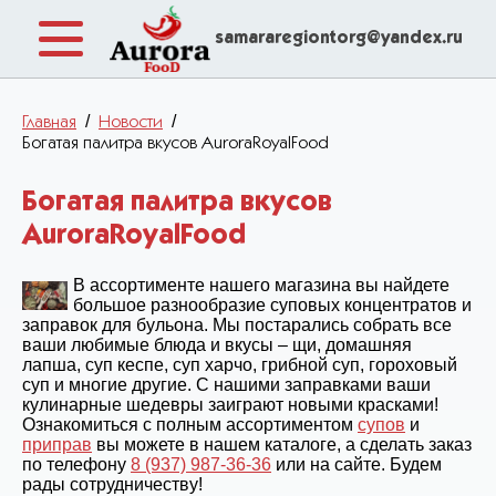
samararegiontorg@yandex.ru
/
/
Главная
Новости
Богатая палитра вкусов AuroraRoyalFood
Богатая палитра вкусов
AuroraRoyalFood
В ассортименте нашего магазина вы найдете
большое разнообразие суповых концентратов и
заправок для бульона. Мы постарались собрать все
ваши любимые блюда и вкусы – щи, домашняя
лапша, суп кеспе, суп харчо, грибной суп, гороховый
суп и многие другие. С нашими заправками ваши
кулинарные шедевры заиграют новыми красками!
Ознакомиться с полным ассортиментом
супов
и
приправ
вы можете в нашем каталоге, а сделать заказ
по телефону
8 (937) 987-36-36
или на сайте. Будем
рады сотрудничеству!