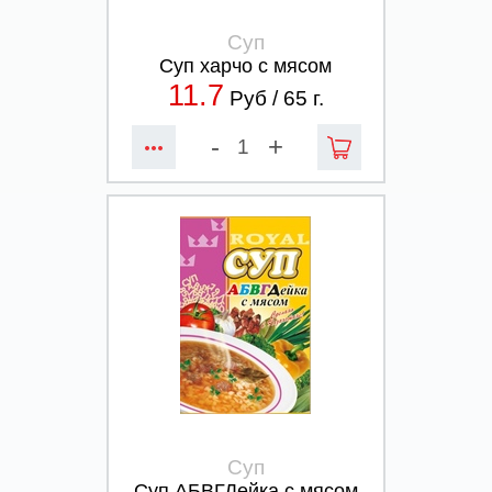
Суп
Суп харчо с мясом
11.7
Руб /
65
г.
-
+
Суп
Суп АБВГДейка с мясом