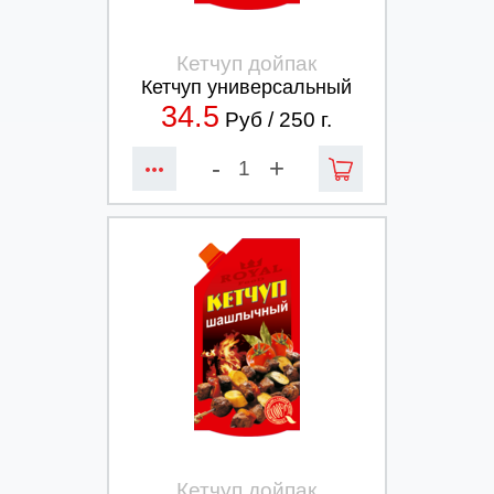
Кетчуп дойпак
Кетчуп универсальный
34.5
Руб /
250
г.
-
+
Кетчуп дойпак