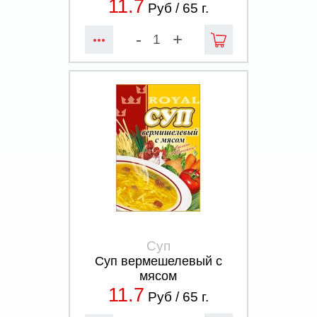
11.7
Руб /
65
г.
-
+
Суп
Суп вермешелевый с
мясом
11.7
Руб /
65
г.