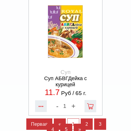
Суп
Суп АБВГДейка с
курицей
11.7
Руб /
65
г.
-
+
Первая
«
1
2
3
4
5
»