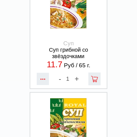
Суп
Суп грибной со
звёздочками
11.7
Руб /
65
г.
-
+