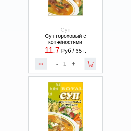
Суп
Суп гороховый с
копчёностями
11.7
Руб /
65
г.
-
+