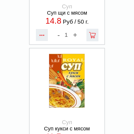
Суп
Суп щи с мясом
14.8
Руб /
50
г.
-
+
Суп
Суп кукси с мясом