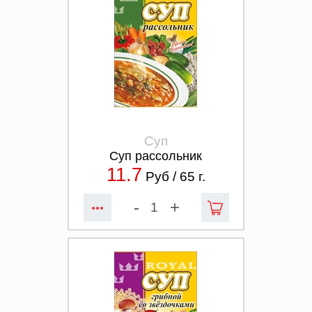
Суп
Суп рассольник
11.7
Руб /
65
г.
-
+