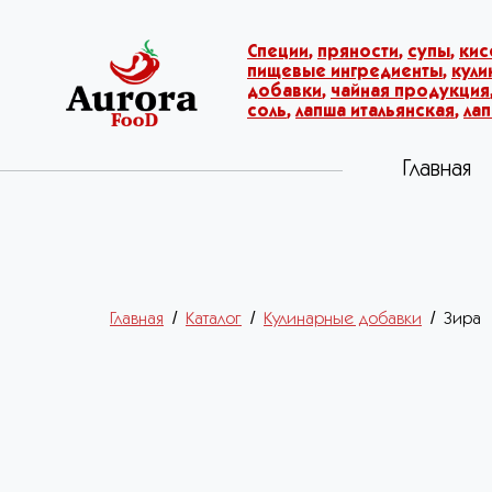
Специи
,
пряности
,
супы
,
кис
пищевые ингредиенты
,
кул
добавки
,
чайная продукция
соль
,
лапша итальянская
,
ла
Главная
/
/
/
Главная
Каталог
Кулинарные добавки
Зира