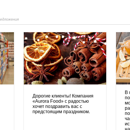
редложения
В 
Дорогие клиенты! Компания
по
«Aurora Food» с радостью
мо
хочет поздравить вас с
ра
предстоящим праздником.
по
ча
ис
на