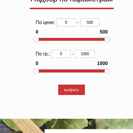
По цене:
-
0
500
По гр.:
-
0
1000