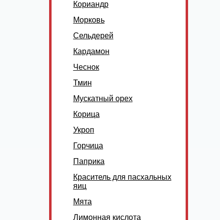
Кориандр
Морковь
Сельдерей
Кардамон
Чеснок
Тмин
Мускатный орех
Корица
Укроп
Горчица
Паприка
Краситель для пасхальных
яиц
Мята
Лимонная кислота