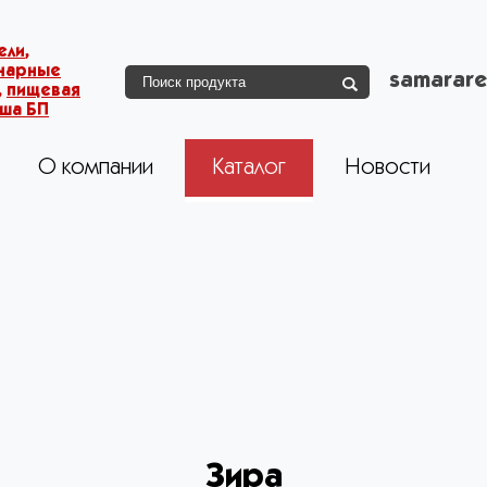
ели
,
инарные
samarare
,
пищевая
пша БП
О компании
Каталог
Новости
Зира