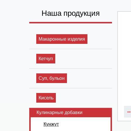
Наша продукция
Макаронные изделия
Кетчуп
Суп, бульон
Кисель
Кулинарные добавки
Кунжут