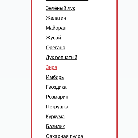
Зелёный лук
Желатин
Майоран
Жусай
Орегано
Лук репчатый
Зира
Имбирь
Гвоздика
Розмарин
Петрушка
Куркума
Базилик
Сахарная пудра