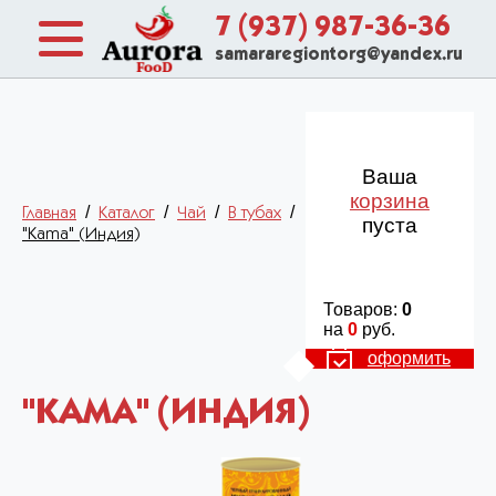
7 (937) 987-36-36
samararegiontorg@yandex.ru
Ваша
корзина
/
/
/
/
Главная
Каталог
Чай
В тубах
пуста
"Kama" (Индия)
Товаров:
0
на
0
руб.
оформить
"KAMA" (ИНДИЯ)